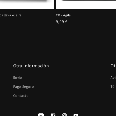
os lleva el aire
CD - Agila
Precio
9,99 €
al
habitual
Otra Información
Ot
Envío
Avi
Pago Seguro
Té
Contacto