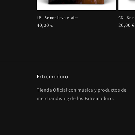
LP - Se nos lleva el aire
CD - Se n
Precio
40,00 €
Precio
20,00 €
habitual
habitu
Extremoduro
Tienda Oficial con música y productos de
merchandising de los Extremoduro.